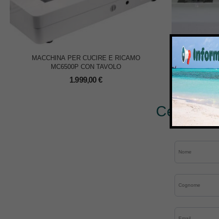
MACCHINA PER CUCIRE E RICAMO
MACCHINA 
MC6500P CON TAVOLO
1.999,00
€
Cerchi al