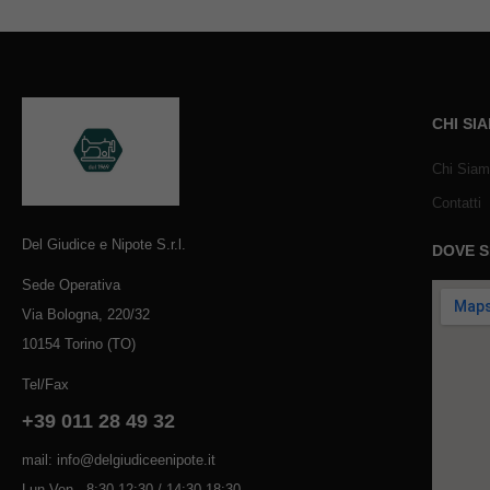
CHI SI
Chi Sia
Contatti
Del Giudice e Nipote S.r.l.
DOVE 
Sede Operativa
Via Bologna, 220/32
10154 Torino (TO)
Tel/Fax
+39 011 28 49 32
mail: info@delgiudiceenipote.it
Lun-Ven - 8:30-12:30 / 14:30-18:30