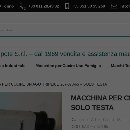
 Torino
+39 011 28.49.32
+39 351 39 59 250
info@
pote S.r.l. – dal 1969 vendita e assistenza ma
o Industriale
Macchine per Cucire Uso Famiglia
Marchi Tra
 PER CUCIRE UN AGO TRIPLICE 267-373-65 – SOLO TESTA
MACCHINA PER CU
SOLO TESTA
Categorie:
Adler
,
Cucito
,
Macchin
COD:
5AD267-373-65