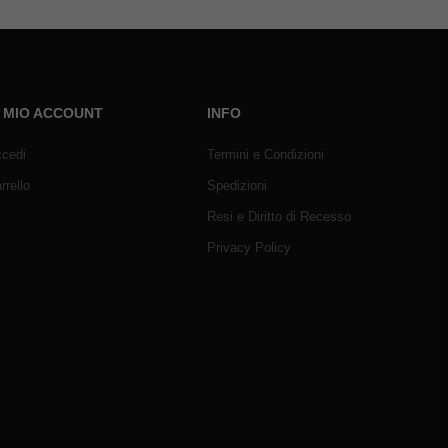
L MIO ACCOUNT
INFO
cedi
Termini e Condizioni
rrello
Spedizioni
Resi e Diritto di Recesso
Privacy Policy