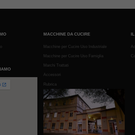
AMO
MACCHINE DA CUCIRE
I
mo
Macchine per Cucire Uso Industriale
Ac
Macchine per Cucire Uso Famiglia
Ca
Marchi Trattati
SIAMO
Accessori
Rubrica