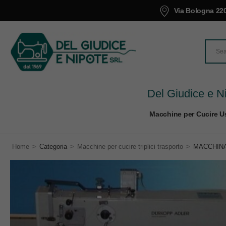
Via Bologna 220
Del Giudice e Ni
Macchine per Cucire Us
>
>
>
Home
Categoria
Macchine per cucire triplici trasporto
MACCHINA