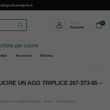
delgiudiceenipote.it
Sign In
0
Account
cchine per cucire
ttati
Accessori
Rubrica
CIRE UN AGO TRIPLICE 267-373-65 –
e per cucire triplici trasporto
,
Nuovo
,
Uso Industria