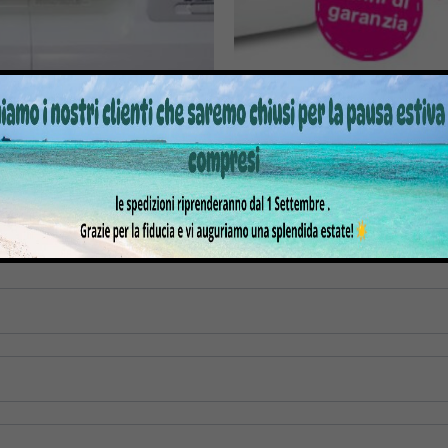
PER CUCIRE JANOME MC5200
MACCHINA PER CUCIRE 
INNOVIS NV10AM1
681,00
€
1.319,00
€
349,00
€
tre informazioni su questo prodotto