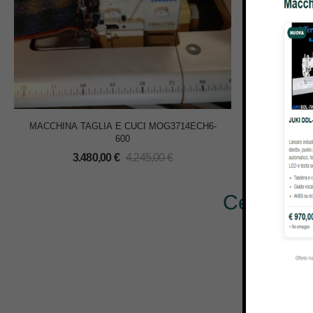
MACCHINA TAGLIA E CUCI MOG3714ECH6-
MACCHI
600
3.480,00
€
4.245,00
€
1
Cerchi al