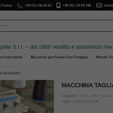
 Torino
+39 011 28.49.32
+39 351 39 59 250
info@
pote S.r.l. – dal 1969 vendita e assistenza ma
o Industriale
Macchine per Cucire Uso Famiglia
Marchi Tra
3616EDE640H
MACCHINA TAGLI
Categorie:
Cucito
,
Juki
,
Nuovo
,
COD:
5JU3616EDE640H