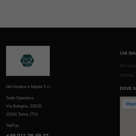
CHI SI
Chi Sia
Contatti
Del Giudice e Nipote S.r.l.
DOVE 
Sede Operativa
Via Bologna, 220/32
10154 Torino (TO)
Tel/Fax
+39 011 28 49 32