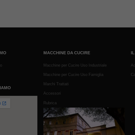
AMO
MACCHINE DA CUCIRE
I
mo
Macchine per Cucire Uso Industriale
Ac
Macchine per Cucire Uso Famiglia
Ca
Marchi Trattati
SIAMO
Accessori
Rubrica