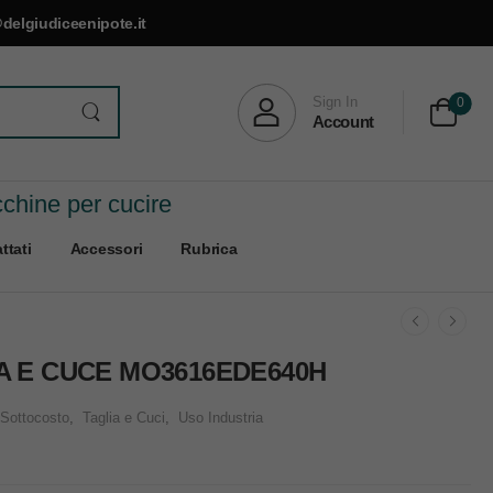
delgiudiceenipote.it
Sign In
0
Account
cchine per cucire
ttati
Accessori
Rubrica
A E CUCE MO3616EDE640H
Sottocosto
,
Taglia e Cuci
,
Uso Industria