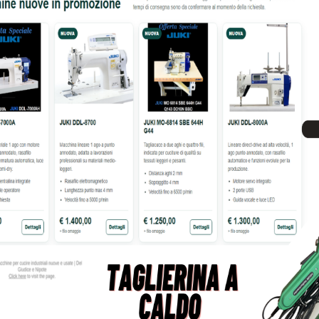
NA PER CUCIRE LINEARE
MACCHINA ATTACCA BOTTONI
DDL8700-7-WB
.450,00
€
1.650,00
€
tre informazioni su questo prodotto