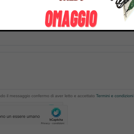
ndo il messaggio confermo di aver letto e accettato
Termini e condizioni