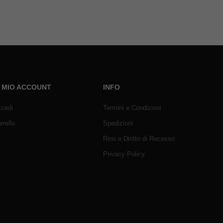
L MIO ACCOUNT
INFO
cedi
Termini e Condizioni
rrello
Spedizioni
Resi e Diritto di Recesso
Privacy Policy