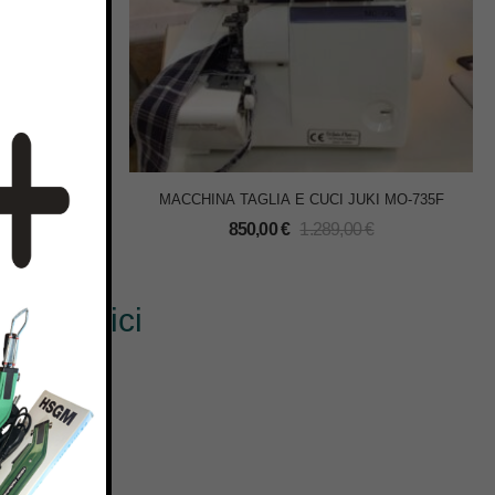
 MB372-10U
MACCHINA TAGLIA E CUCI JUKI MO-735F
850,00
€
1.289,00
€
? Scrivici