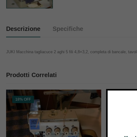
Descrizione
Specifiche
JUKI Macchina tagliacuce 2 aghi 5 fili 4,8×3,2, completa di bancale, tav
Prodotti Correlati
18% OFF
12% OFF