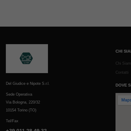
CHI SI
Chi Sia
Contatti
Del Giudice e Nipote S.r.l.
DOVE 
Sede Operativa
Via Bologna, 220/32
10154 Torino (TO)
Tel/Fax
+39 011 28 49 32