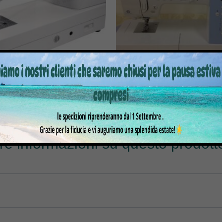
NA PER CUCIRE E RICAMO
MACCHINA PER CUCIRE PFAF
C6500P CON TAVOLO
SMARTER
1.999,00
€
680,00
€
1.749,00
tre informazioni su questo prodotto