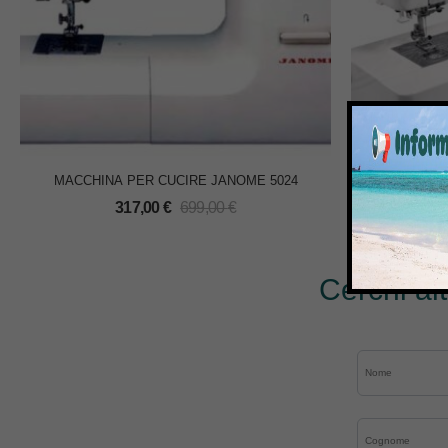
MACCHINA PER CUCIRE JANOME 5024
MACCHI
M
317,00
€
699,00
€
Cerchi al