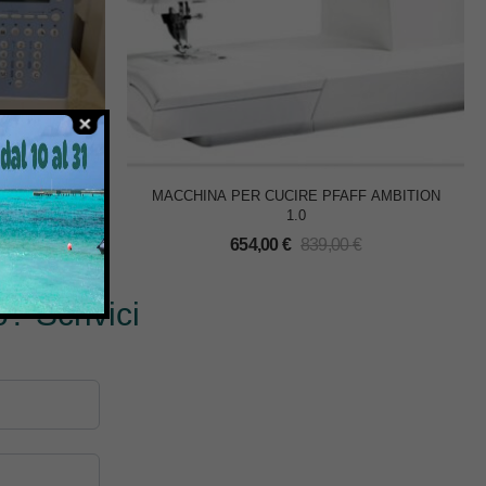
F C1100PRO
MACCHINA PER CUCIRE PFAFF AMBITION
1.0
€
654,00
€
839,00
€
? Scrivici