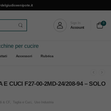
delgiudiceenipote.it
Sign In
0
Account
cchine per cucire
ttati
Accessori
Rubrica
E CUCI F27-00-2MD-24/208-94 – SOLO
di & CF
,
Taglia e Cuci
,
Uso Industria