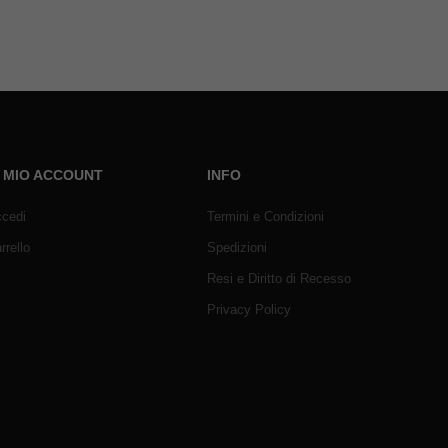
L MIO ACCOUNT
INFO
cedi
Termini e Condizioni
rrello
Spedizioni
Resi e Diritto di Recesso
Privacy Policy