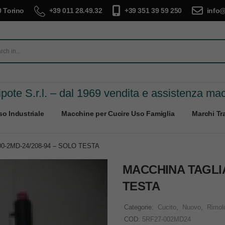
 Torino
+39 011 28.49.32
+39 351 39 59 250
info@
pote S.r.l. – dal 1969 vendita e assistenza ma
o Industriale
Macchine per Cucire Uso Famiglia
Marchi Tra
0-2MD-24/208-94 – SOLO TESTA
MACCHINA TAGLIA 
TESTA
Categorie:
Cucito
,
Nuovo
,
Rimol
COD:
5RF27-002MD24