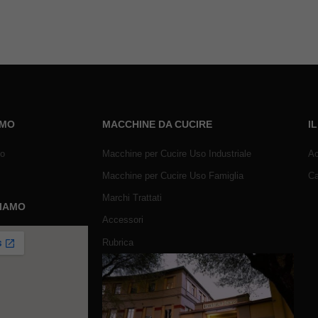
AMO
MACCHINE DA CUCIRE
I
mo
Macchine per Cucire Uso Industriale
Ac
Macchine per Cucire Uso Famiglia
Ca
Marchi Trattati
SIAMO
Accessori
Rubrica