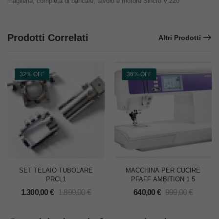
maglieria, completa di bancale, tavolo e motore Sincro V.220
Prodotti Correlati
Altri Prodotti
32% OFF
36% OFF
SET TELAIO TUBOLARE
MACCHINA PER CUCIRE
PRCL1
PFAFF AMBITION 1.5
1.300,00
€
1.899,00
€
640,00
€
999,00
€