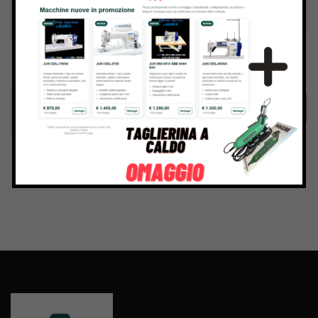
Inviando il messaggio confermo di aver letto e accettato
Termini e condizioni
del sito web
Invia