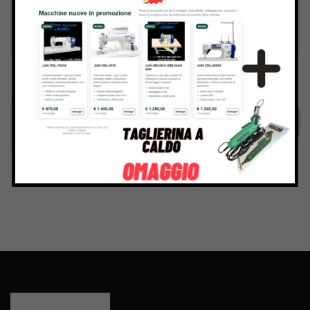
Inviando il messaggio confermo di aver letto e accettato
Termini e condizioni
del sito web
Invia