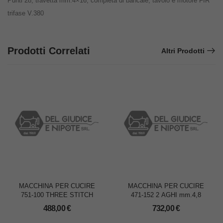
Punti 28, travetta mm.4×16, completa di bancale, tavolo e motore FIR
trifase V.380
Prodotti Correlati
Altri Prodotti
MACCHINA PER CUCIRE
MACCHINA PER CUCIRE
751-100 THREE STITCH
471-152 2 AGHI mm.4,8
488,00
€
732,00
€