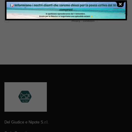
Invia
Del Giudice e Nipote S.r.l.