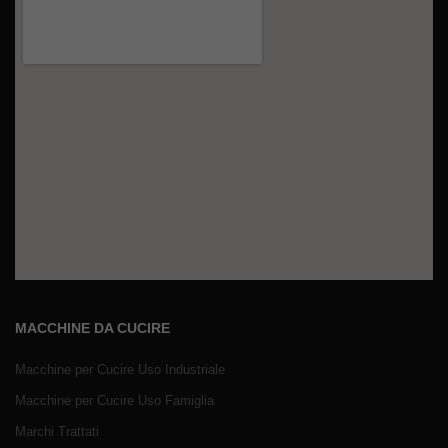
MACCHINE DA CUCIRE
Macchine per Cucire Uso Industriale
Macchine per Cucire Uso Famiglia
Marchi Trattati