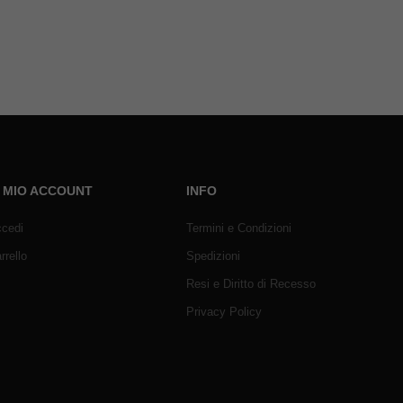
L MIO ACCOUNT
INFO
cedi
Termini e Condizioni
rrello
Spedizioni
Resi e Diritto di Recesso
Privacy Policy