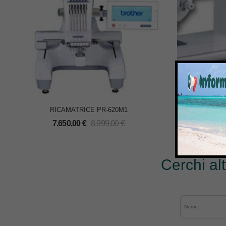
RICAMATRICE PR-620M1
MACCHINA
7.650,00
€
8.999,00
€
Cerchi al