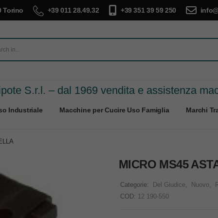
 Torino
+39 011 28.49.32
+39 351 39 59 250
info@
pote S.r.l. – dal 1969 vendita e assistenza ma
o Industriale
Macchine per Cucire Uso Famiglia
Marchi Tra
ELLA
MICRO MS45 AST
Categorie:
Del Giudice
,
Nuovo
,
COD:
12 190-550