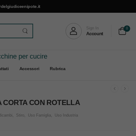
delgiudiceenipote.it
Sign In
0
Account
cchine per cucire
ttati
Accessori
Rubrica
A CORTA CON ROTELLA
Ricambi
,
Stiro
,
Uso Famiglia
,
Uso Industria