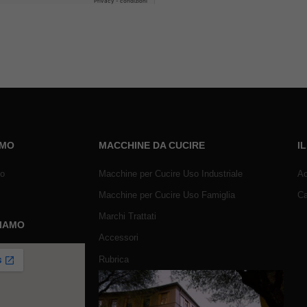
AMO
MACCHINE DA CUCIRE
I
mo
Macchine per Cucire Uso Industriale
Ac
Macchine per Cucire Uso Famiglia
Ca
Marchi Trattati
SIAMO
Accessori
Rubrica