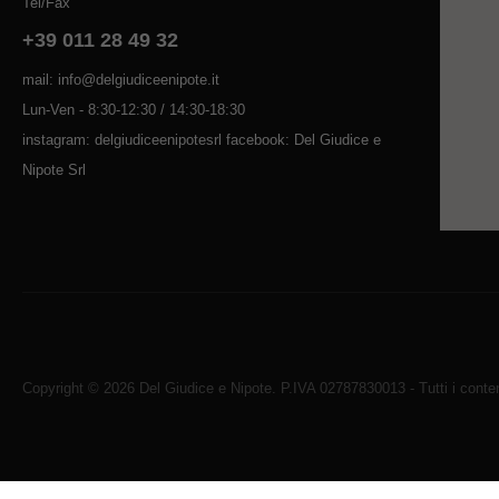
Tel/Fax
+39 011 28 49 32
mail: info@delgiudiceenipote.it
Lun-Ven - 8:30-12:30 / 14:30-18:30
instagram: delgiudiceenipotesrl facebook: Del Giudice e
Nipote Srl
Copyright © 2026 Del Giudice e Nipote. P.IVA 02787830013 - Tutti i contenu
Avviso sui cookie di WordPress da parte di Real Cookie Banne