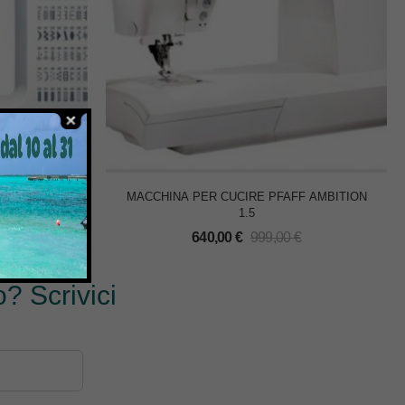
ME 2160 DC
MACCHINA PER CUCIRE PFAFF AMBITION
1.5
€
640,00
€
999,00
€
? Scrivici