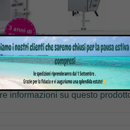
 PER CUCIRE BROTHER PQ-
MACCHINA PER CUCIRE JANO
1500S
399,00
€
679,00
799,00
€
1.499,00
€
tre informazioni su questo prodotto