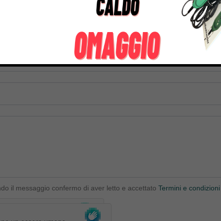
ndo il messaggio confermo di aver letto e accettato
Termini e condizioni