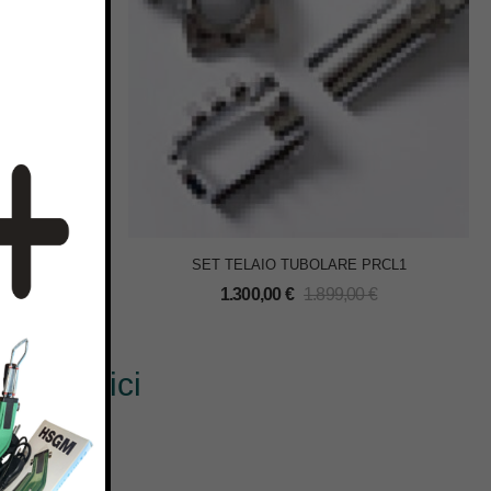
F C1100PRO
SET TELAIO TUBOLARE PRCL1
1.300,00
€
1.899,00
€
€
? Scrivici