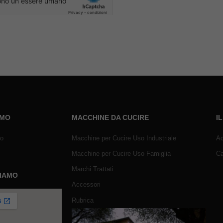
AMO
MACCHINE DA CUCIRE
I
mo
Macchine per Cucire Uso Industriale
Ac
Macchine per Cucire Uso Famiglia
Ca
Marchi Trattati
SIAMO
Accessori
Rubrica