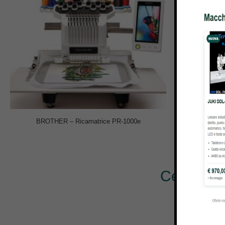
BROTHER – Ricamatrice PR-1000e
MACCH
Cerchi al