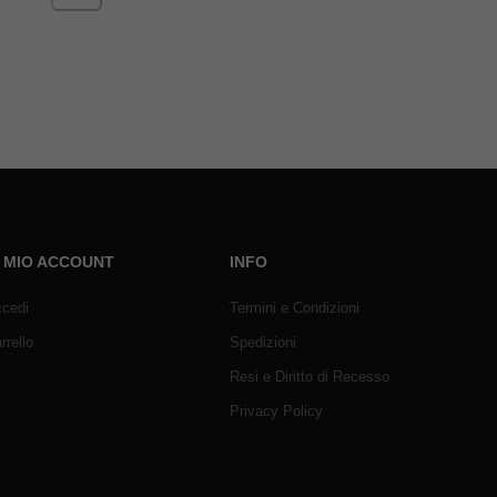
L MIO ACCOUNT
INFO
cedi
Termini e Condizioni
rrello
Spedizioni
Resi e Diritto di Recesso
Privacy Policy