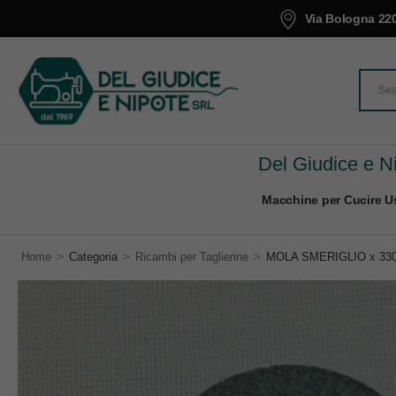
Via Bologna 220
Del Giudice e Ni
Macchine per Cucire Us
>
>
>
Home
Categoria
Ricambi per Taglierine
MOLA SMERIGLIO x 330