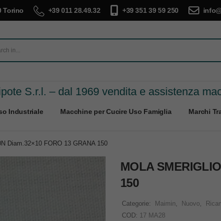
 Torino
+39 011 28.49.32
+39 351 39 59 250
info@
pote S.r.l. – dal 1969 vendita e assistenza ma
o Industriale
Macchine per Cucire Uso Famiglia
Marchi Tra
N Diam.32×10 FORO 13 GRANA 150
MOLA SMERIGLIO 
150
Categorie:
Maimin
,
Nuovo
,
Ricam
COD:
17 MA28