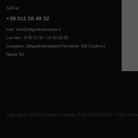
Tel/Fax
+39 011 28 49 32
mail: info@delgiudiceenipote.it
Lun-Ven - 8:30-12:30 / 14:30-18:30
instagram: delgiudiceenipotesrl facebook: Del Giudice e
Nipote Srl
Copyright © 2026 Del Giudice e Nipote. P.IVA 02787830013 - Tutti i contenu