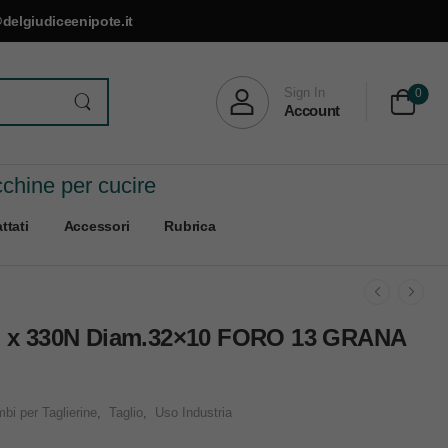
delgiudiceenipote.it
Sign In
0
Account
cchine per cucire
ttati
Accessori
Rubrica
x 330N Diam.32×10 FORO 13 GRANA
bi per Taglierine
,
Taglio
,
Uso Industria