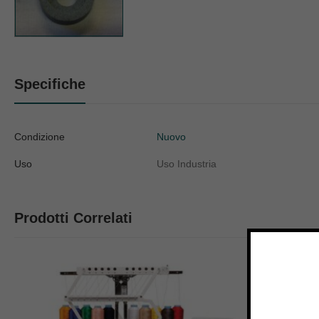
Specifiche
Condizione
Nuovo
Uso
Uso Industria
Prodotti Correlati
40% OFF