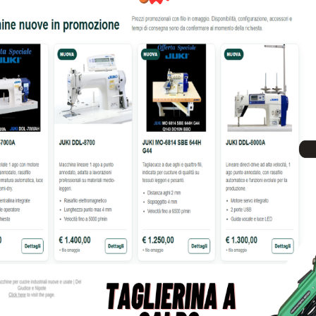
INA PER CUCIRE PFAFF
MACCHINA PER CUCIRE PFAF
EXPRESSION 2.0
SMARTER
744,00
€
1.249,00
€
680,00
€
1.749,00
tre informazioni su questo prodotto