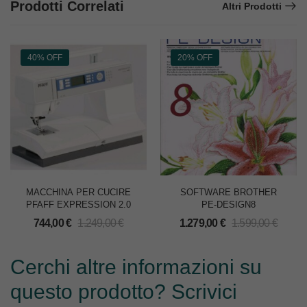
Prodotti Correlati
Altri Prodotti
40% OFF
20% OFF
MACCHINA PER CUCIRE
SOFTWARE BROTHER
PFAFF EXPRESSION 2.0
PE-DESIGN8
744,00
€
1.249,00
€
1.279,00
€
1.599,00
€
Cerchi altre informazioni su
questo prodotto? Scrivici