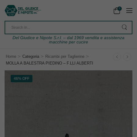
0
Del Giudice e Nipote S.r.l. – dal 1969 vendita e assistenza
macchine per cucire
>
>
>
Home
Categoria
Ricambi per Taglierine
MOLLA A BALESTRA PIEDINO – F.LLI ALBERTI
46% OFF