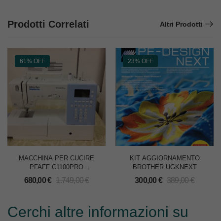
Prodotti Correlati
Altri Prodotti
61% OFF
23% OFF
MACCHINA PER CUCIRE
KIT AGGIORNAMENTO
PFAFF C1100PRO
BROTHER UGKNEXT
SMARTER
680,00
€
1.749,00
€
300,00
€
389,00
€
Cerchi altre informazioni su