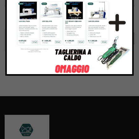
Inviando il messaggio confermo di aver letto e accettato
Termini e condizioni
del sito web
Invia