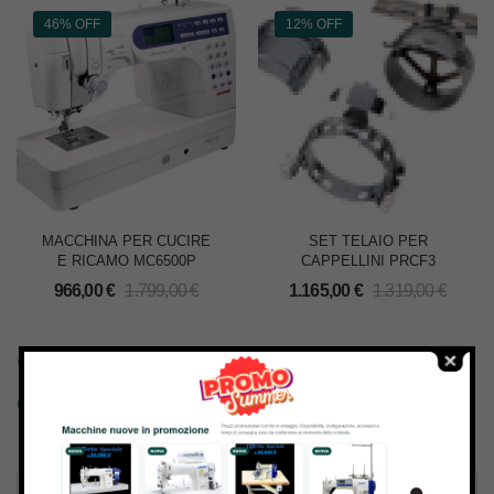
46% OFF
12% OFF
MACCHINA PER CUCIRE
SET TELAIO PER
E RICAMO MC6500P
CAPPELLINI PRCF3
966,00
€
1.799,00
€
1.165,00
€
1.319,00
€
Cerchi altre informazioni su
questo prodotto? Scrivici