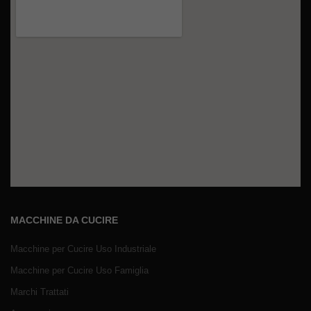
MACCHINE DA CUCIRE
Macchine per Cucire Uso Industriale
Macchine per Cucire Uso Famiglia
Marchi Trattati