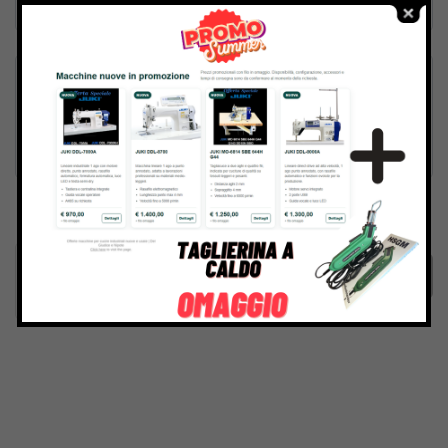
Inviando il messaggio confermo di aver letto e accettato
Termini e condizioni
del sito web
Invia