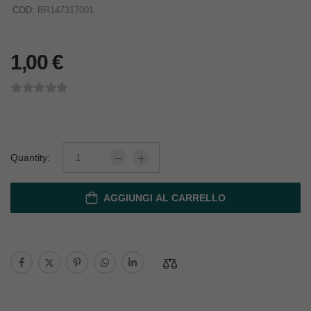
COD:
BR147317001
1,00
€
Quantity:
AGGIUNGI AL CARRELLO