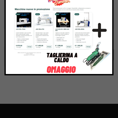
Inviando il messaggio confermo di aver letto e accettato
Termini e condizioni
del sito web
Invia