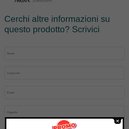
799,00
€
1.499,00
€
Cerchi altre informazioni su
questo prodotto? Scrivici