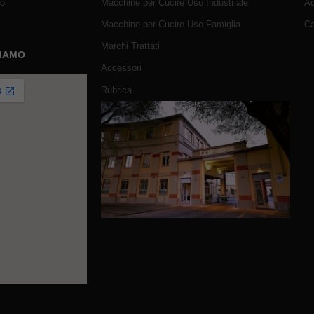
mo
Macchine per Cucire Uso Industriale
Ac
Macchine per Cucire Uso Famiglia
Ca
Marchi Trattati
SIAMO
Accessori
Rubrica