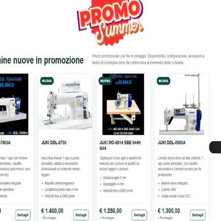
41% OFF
PER CUCIRE JANOME DC4100
MACCHINA PER CUCIRE JANO
452,00
€
947,00
€
399,00
€
679,00