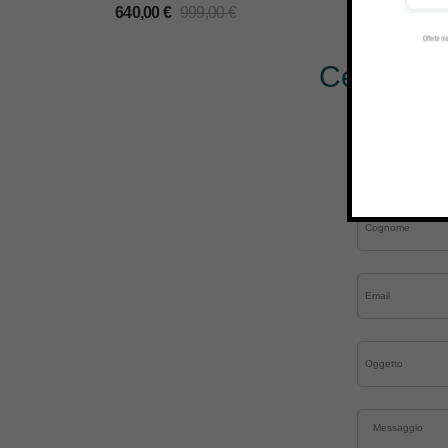
640,00
€
999,00
€
Cerchi al