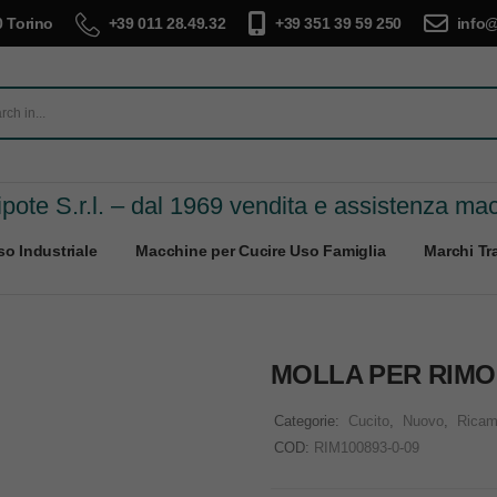
 Torino
+39 011 28.49.32
+39 351 39 59 250
info@
pote S.r.l. – dal 1969 vendita e assistenza ma
o Industriale
Macchine per Cucire Uso Famiglia
Marchi Tra
MOLLA PER RIMO
Categorie:
Cucito
,
Nuovo
,
Ricam
COD:
RIM100893-0-09