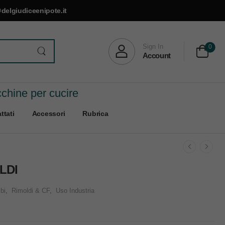
delgiudiceenipote.it
Sign In
0
Account
cchine per cucire
ttati
Accessori
Rubrica
LDI
bi
,
Rimoldi & CF
,
Uso Industria