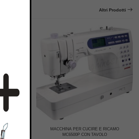
Altri Prodotti
ME 2160 DC
MACCHINA PER CUCIRE E RICAMO
MC6500P CON TAVOLO
€