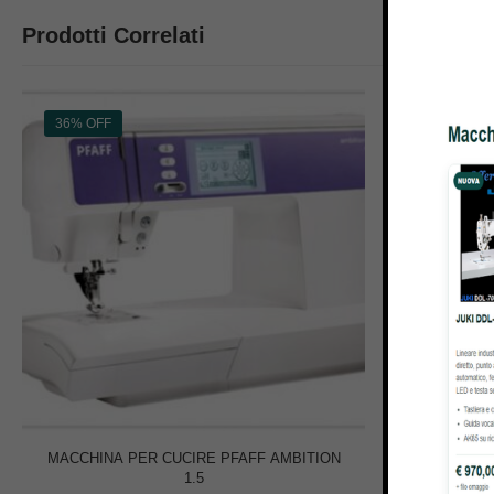
Prodotti Correlati
36% OFF
52% OFF
MACCHINA PER CUCIRE PFAFF AMBITION
MACCHINA 
1.5