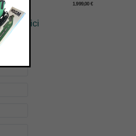
1.999,00
€
? Scrivici