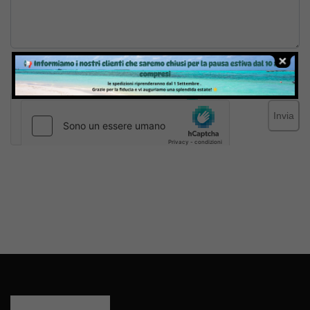
Inviando il messaggio confermo di aver letto e accettato
Termini e condizioni
del sito web
Invia