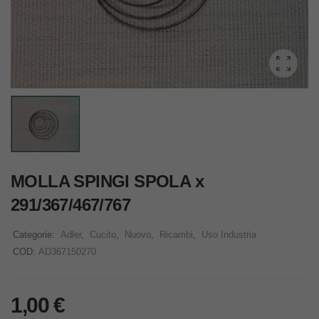
MOLLA SPINGI SPOLA x
291/367/467/767
Categorie:
Adler
,
Cucito
,
Nuovo
,
Ricambi
,
Uso Industria
COD:
AD367150270
1,00
€