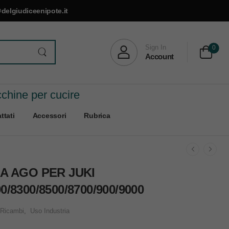
delgiudiceenipote.it
Sign In
0
Account
cchine per cucire
ttati
Accessori
Rubrica
 AGO PER JUKI
0/8300/8500/8700/900/9000
Ricambi
,
Uso Industria