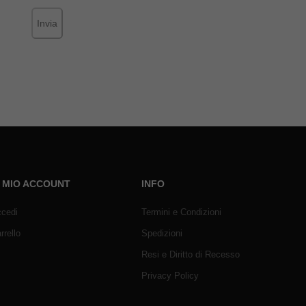
Invia
L MIO ACCOUNT
INFO
cedi
Termini e Condizioni
rrello
Spedizioni
Resi e Diritto di Recesso
Privacy Policy