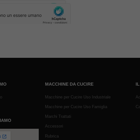
AMO
MACCHINE DA CUCIRE
I
mo
Macchine per Cucire Uso Industriale
Ac
Macchine per Cucire Uso Famiglia
Ca
Marchi Trattati
SIAMO
Accessori
Rubrica