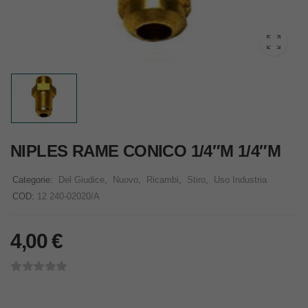
NIPLES RAME CONICO 1/4″M 1/4″M
Categorie:
Del Giudice
,
Nuovo
,
Ricambi
,
Stiro
,
Uso Industria
COD:
12 240-02020/A
4,00
€