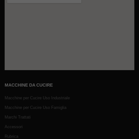
MACCHINE DA CUCIRE
Macchine per Cucire Uso Industriale
Macchine per Cucire Uso Famiglia
Marchi Trattati
Accessori
Rubrica