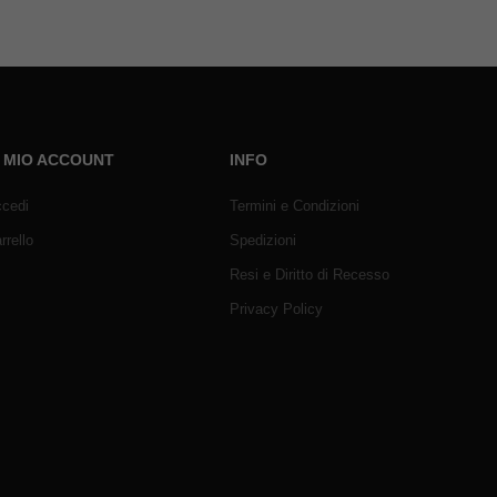
L MIO ACCOUNT
INFO
cedi
Termini e Condizioni
rrello
Spedizioni
Resi e Diritto di Recesso
Privacy Policy