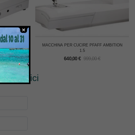
 RICAMO
MACCHINA PER CUCIRE PFAFF AMBITION
1.5
€
640,00
€
999,00
€
? Scrivici