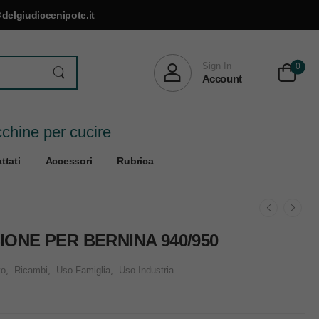
delgiudiceenipote.it
Sign In
0
Account
cchine per cucire
ttati
Accessori
Rubrica
IONE PER BERNINA 940/950
vo
,
Ricambi
,
Uso Famiglia
,
Uso Industria