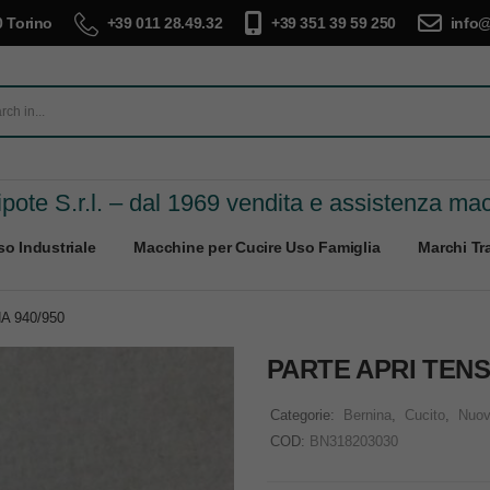
 Torino
+39 011 28.49.32
+39 351 39 59 250
info@
pote S.r.l. – dal 1969 vendita e assistenza ma
o Industriale
Macchine per Cucire Uso Famiglia
Marchi Tra
 940/950
PARTE APRI TENS
Categorie:
Bernina
,
Cucito
,
Nuo
COD:
BN318203030