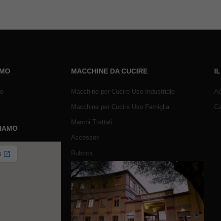
AMO
MACCHINE DA CUCIRE
I
mo
Macchine per Cucire Uso Industriale
Ac
Macchine per Cucire Uso Famiglia
Ca
Marchi Trattati
SIAMO
Accessori
Rubrica