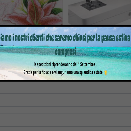
RE BROTHER PE-DESIGN8
MACCHINA PER CUCIRE E
MC6500P
.279,00
€
1.599,00
€
966,00
€
1.799,00
tre informazioni su questo prodotto