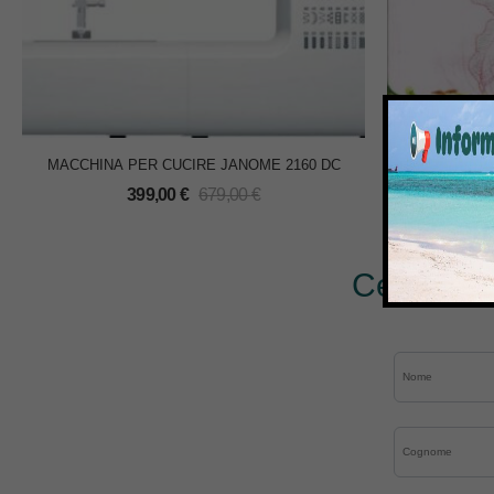
MACCHINA PER CUCIRE JANOME 2160 DC
SOFTWA
399,00
€
679,00
€
1
Cerchi al