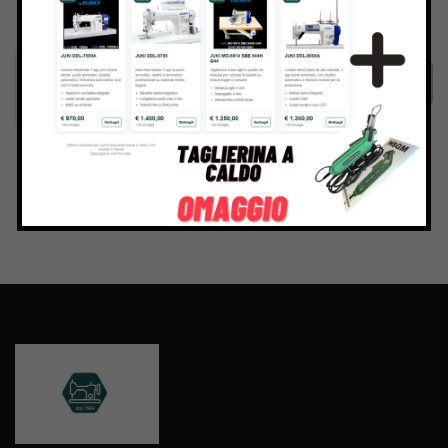
Inviando il messaggio confermo di aver letto e accettato
Termini e condizioni
del sito web
Invia