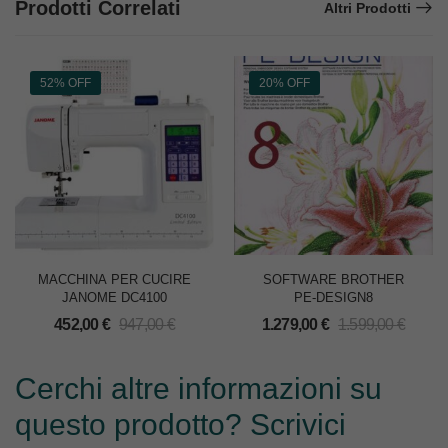
Prodotti Correlati
Altri Prodotti
52% OFF
20% OFF
MACCHINA PER CUCIRE
SOFTWARE BROTHER
JANOME DC4100
PE-DESIGN8
452,00
€
947,00
€
1.279,00
€
1.599,00
€
Cerchi altre informazioni su
questo prodotto? Scrivici