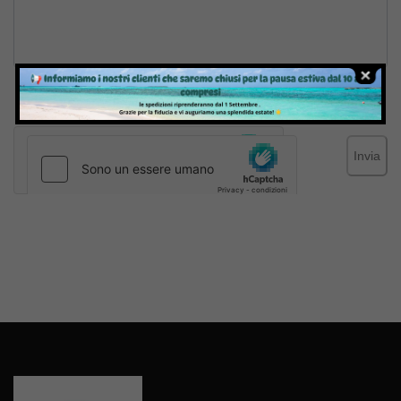
Inviando il messaggio confermo di aver letto e accettato
Termini e condizioni
del sito web
Invia