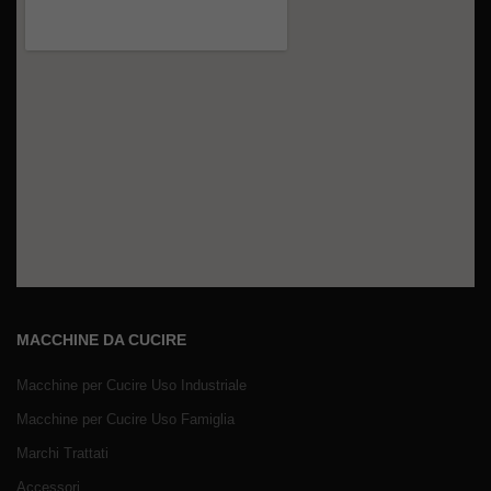
MACCHINE DA CUCIRE
Macchine per Cucire Uso Industriale
Macchine per Cucire Uso Famiglia
Marchi Trattati
Accessori