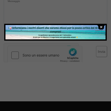
Inviando il messaggio confermo di aver letto e accettato
Termini e condizioni
del sito web
Invia