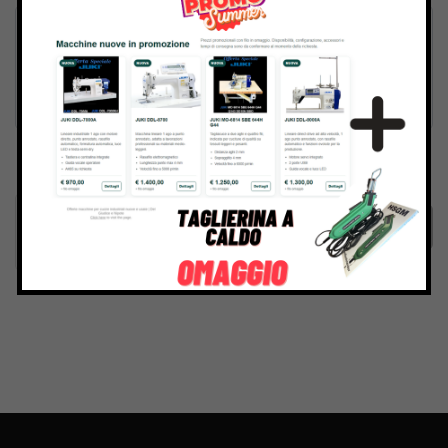
Inviando il messaggio confermo di aver letto e accettato
Termini e condizioni
del sito web
Invia