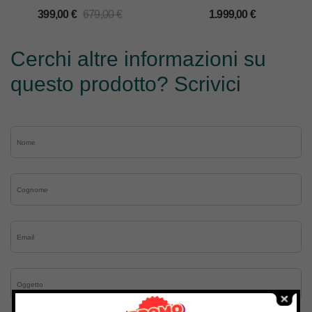
TAVOLO
399,00
€
679,00
€
1.999,00
€
Cerchi altre informazioni su
questo prodotto? Scrivici