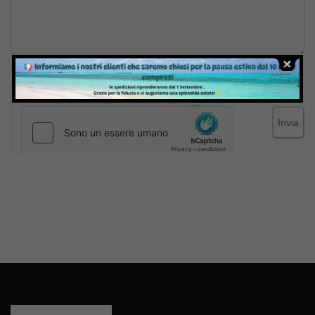
Inviando il messaggio confermo di aver letto e accettato
Termini e condizioni
del sito web
Invia