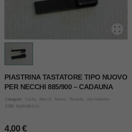
PIASTRINA TASTATORE TIPO NUOVO
PER NECCHI 885/900 – CADAUNA
Categorie:
Cucito
,
Necchi
,
Nuovo
,
Ricambi
,
Uso Industria
COD:
N180188-0-21
4,00
€