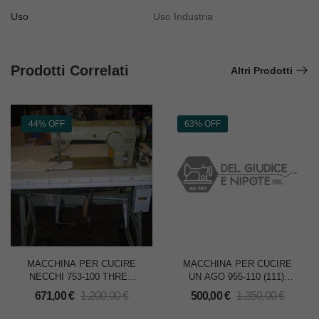
Uso
Uso Industria
Prodotti Correlati
Altri Prodotti
44% OFF
63% OFF
MACCHINA PER CUCIRE
MACCHINA PER CUCIRE
NECCHI 753-100 THREE
UN AGO 955-110 (111)-
STITCH mm.6,0
SOLO TESTA
671,00
€
1.200,00
€
500,00
€
1.350,00
€