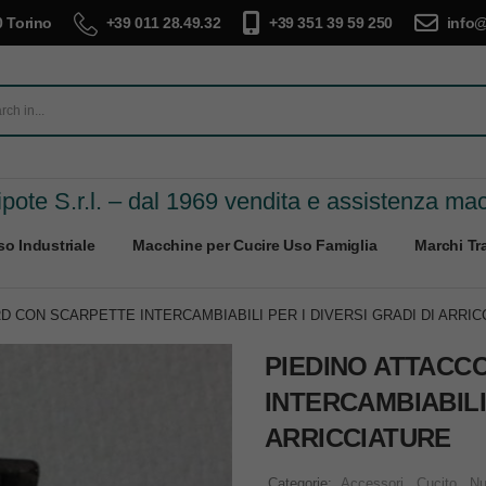
 Torino
+39 011 28.49.32
+39 351 39 59 250
info@
pote S.r.l. – dal 1969 vendita e assistenza ma
o Industriale
Macchine per Cucire Uso Famiglia
Marchi Tra
D CON SCARPETTE INTERCAMBIABILI PER I DIVERSI GRADI DI ARRIC
PIEDINO ATTACC
INTERCAMBIABILI 
ARRICCIATURE
Categorie:
Accessori
,
Cucito
,
Nu