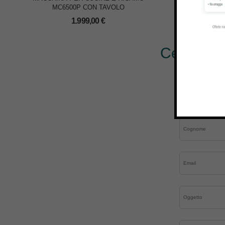
MC6500P CON TAVOLO
1
1.999,00
€
Cerchi al