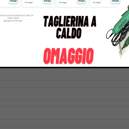
PR600/PR600II/PR620/PR65
.300,00
€
1.899,00
€
103,00
€
125,00
tre informazioni su questo prodotto