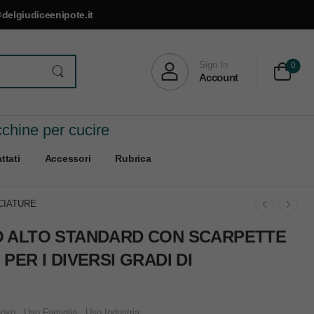
delgiudiceenipote.it
Sign In
0
Account
cchine per cucire
ttati
Accessori
Rubrica
CIATURE
O ALTO STANDARD CON SCARPETTE
PER I DIVERSI GRADI DI
ovo
,
Uso Famiglia
,
Uso Industria