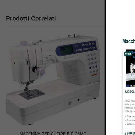
Prodotti Correlati
32% OFF
MACCHINA PER CUCIRE E RICAMO
SET T