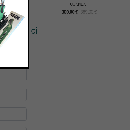
0/PR1000
UGKNEXT
€
300,00
€
389,00
€
? Scrivici