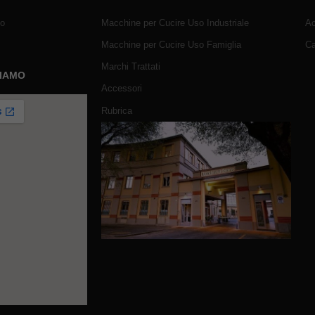
mo
Macchine per Cucire Uso Industriale
Ac
Macchine per Cucire Uso Famiglia
Ca
Marchi Trattati
SIAMO
Accessori
Rubrica