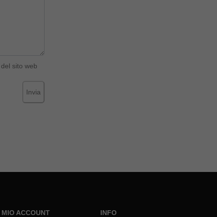
del sito web
Invia
L MIO ACCOUNT
INFO