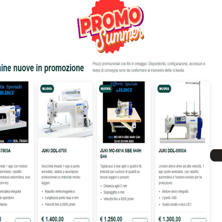
18% OFF
ELAIO TUBOLARE PRCL1
TELAIO mm.300×200 PER 