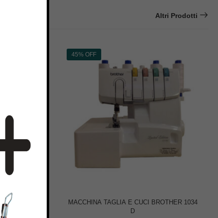
Altri Prodotti
45% OFF
 PFAFF
MACCHINA TAGLIA E CUCI BROTHER 1034
D