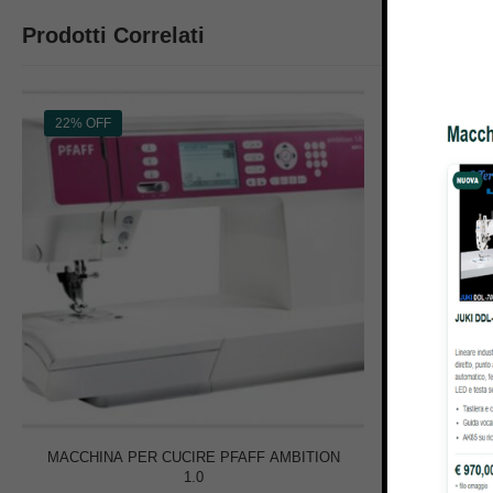
Prodotti Correlati
22% OFF
46% OFF
MACCHINA PER CUCIRE PFAFF AMBITION
MACCHI
1.0