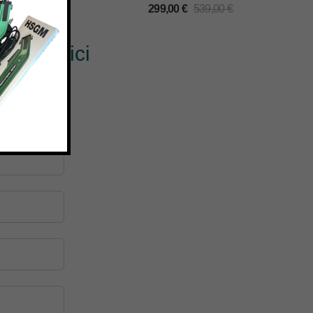
€
299,00
€
539,00
€
? Scrivici