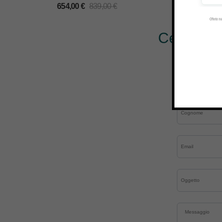
654,00
€
839,00
€
Cerchi al