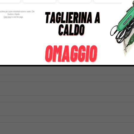
966,00
€
1.799,00
€
744,00
€
1.249,00
tre informazioni su questo prodotto