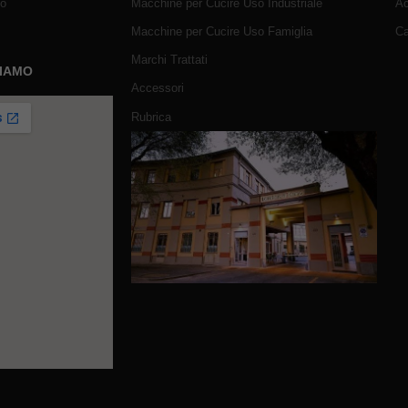
mo
Macchine per Cucire Uso Industriale
Ac
Macchine per Cucire Uso Famiglia
Ca
Marchi Trattati
SIAMO
Accessori
Rubrica