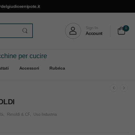
delgiudiceenipote.it
Sign In
0
Account
cchine per cucire
ttati
Accessori
Rubrica
OLDI
bi
,
Rimoldi & CF
,
Uso Industria