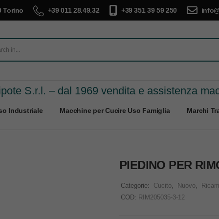
 Torino
+39 011 28.49.32
+39 351 39 59 250
info@
pote S.r.l. – dal 1969 vendita e assistenza ma
o Industriale
Macchine per Cucire Uso Famiglia
Marchi Tra
PIEDINO PER RIM
Categorie:
Cucito
,
Nuovo
,
Ricam
COD:
RIM205035-3-12