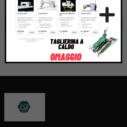
Inviando il messaggio confermo di aver letto e accettato
Termini e condizioni
del sito web
Invia