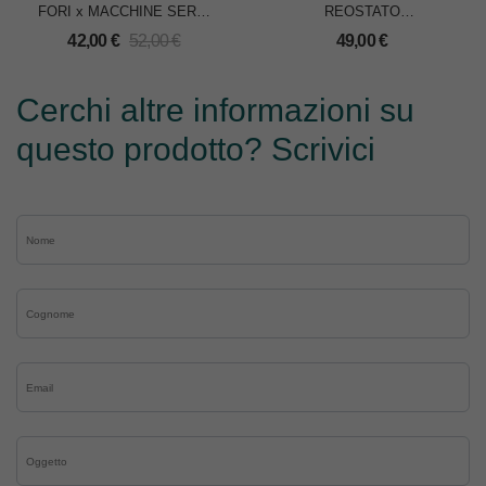
FORI x MACCHINE SERIE
REOSTATO
418/478/500/518
PNEUMATICO x
42,00
€
52,00
€
49,00
€
MACCHINE SINGER
Cerchi altre informazioni su
questo prodotto? Scrivici