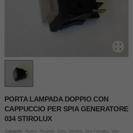
PORTA LAMPADA DOPPIO CON
CAPPUCCIO PER SPIA GENERATORE
034 STIROLUX
Categorie:
Nuovo
,
Ricambi
,
Stiro
,
Stirolux
,
Uso Famiglia
,
Uso