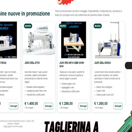
GGIORNAMENTO BROTHER
SET TELAIO PER CAPPELLI
UGKNEXT
1.165,00
€
1.319,0
300,00
€
389,00
€
tre informazioni su questo prodotto