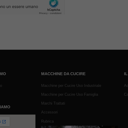
AMO
MACCHINE DA CUCIRE
I
mo
Macchine per Cucire Uso Industriale
Ac
Macchine per Cucire Uso Famiglia
Ca
Marchi Trattati
SIAMO
Accessori
Rubrica