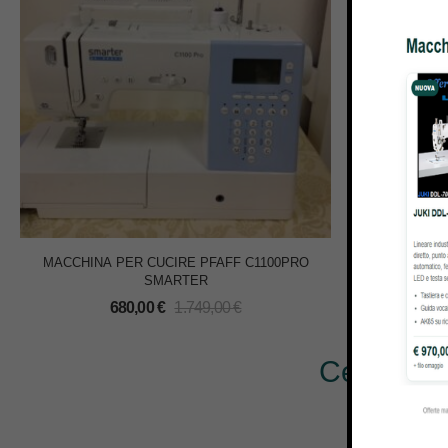
MACCHINA PER CUCIRE PFAFF C1100PRO
KIT A
SMARTER
680,00
€
1.749,00
€
Cerchi al