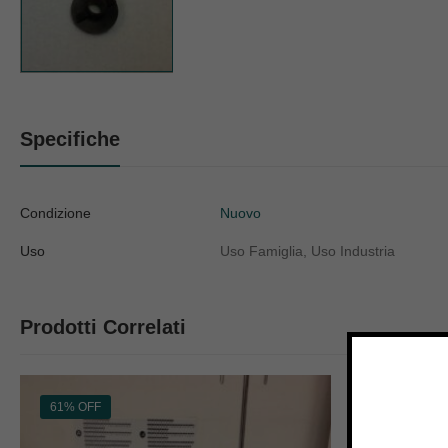
Specifiche
Condizione
Nuovo
Uso
Uso Famiglia, Uso Industria
Prodotti Correlati
61% OFF
23% OFF