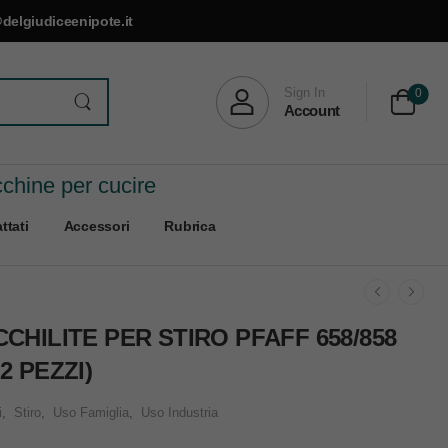
delgiudiceenipote.it
Sign In
0
Account
cchine per cucire
ttati
Accessori
Rubrica
CHILITE PER STIRO PFAFF 658/858
2 PEZZI)
i
,
Stiro
,
Uso Famiglia
,
Uso Industria