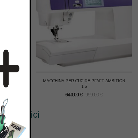
NI PRCF3
MACCHINA PER CUCIRE PFAFF AMBITION
1.5
0
€
640,00
€
999,00
€
? Scrivici