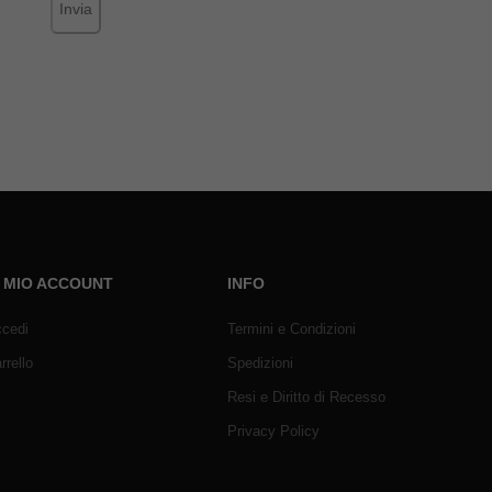
Invia
L MIO ACCOUNT
INFO
cedi
Termini e Condizioni
rrello
Spedizioni
Resi e Diritto di Recesso
Privacy Policy