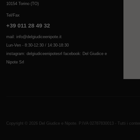
10154 Torino (TO)
Tel/Fax
+39 011 28 49 32
mail: info@delgiudiceenipote.it
Lun-Ven - 8:30-12:30 / 14:30-18:30
instagram: delgiudiceenipotesrl facebook: Del Giudice e
Nipote Srl
Copyright © 2026 Del Giudice e Nipote. P.IVA 02787830013 - Tutti i contenu