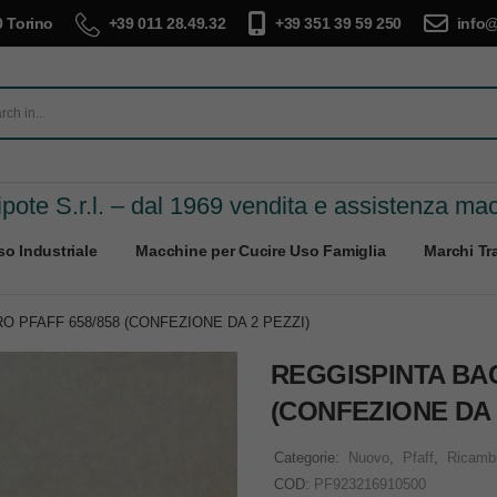
 Torino
+39 011 28.49.32
+39 351 39 59 250
info@
pote S.r.l. – dal 1969 vendita e assistenza ma
o Industriale
Macchine per Cucire Uso Famiglia
Marchi Tra
O PFAFF 658/858 (CONFEZIONE DA 2 PEZZI)
REGGISPINTA BAC
(CONFEZIONE DA 
Categorie:
Nuovo
,
Pfaff
,
Ricamb
COD:
PF923216910500