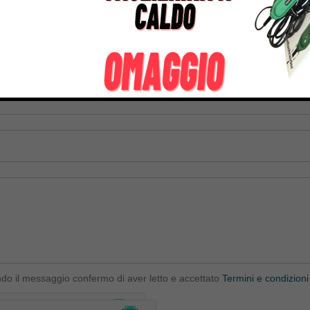
ndo il messaggio confermo di aver letto e accettato
Termini e condizioni