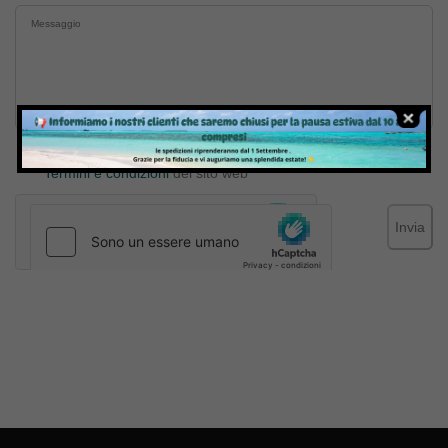
Inviando il messaggio confermo di aver letto e accettato
Termini e condizioni
del sito web
Invia