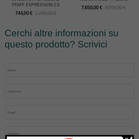
PFAFF EXPRESSION 2.0
7.650,00
€
8.999,00
€
744,00
€
1.249,00
€
Cerchi altre informazioni su
questo prodotto? Scrivici