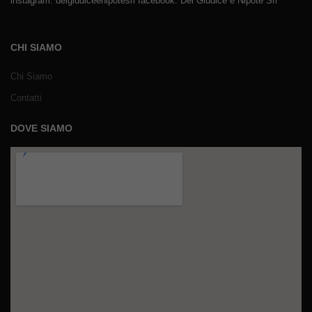
instagram: delgiudiceenipotesrl facebook: Del Giudice e Nipote Srl
CHI SIAMO
Chi Siamo
Contatti
DOVE SIAMO