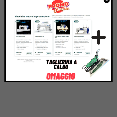
Inviando il messaggio confermo di aver letto e accettato
Termini e condizioni
del sito web
Invia