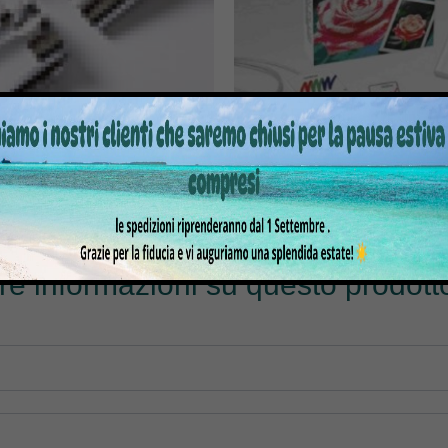
ELAIO TUBOLARE PRCL1
RICAMO BROTHER PE-DES
.300,00
€
1.899,00
€
479,00
€
599,00
tre informazioni su questo prodotto