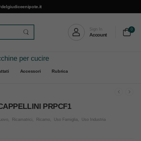
delgiudiceenipote.it
Sign In
0
Account
cchine per cucire
ttati
Accessori
Rubrica
CAPPELLINI PRPCF1
uovo
,
Ricamatrici
,
Ricamo
,
Uso Famiglia
,
Uso Industria