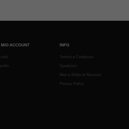
L MIO ACCOUNT
INFO
cedi
Termini e Condizioni
rrello
Spedizioni
Resi e Diritto di Recesso
Privacy Policy