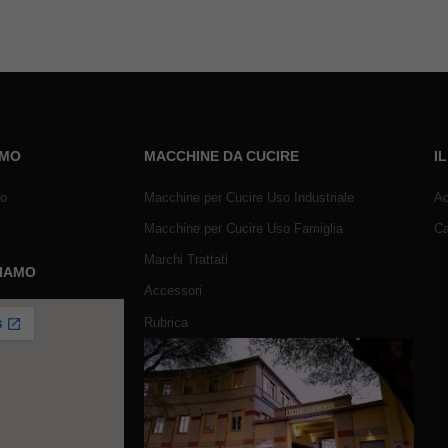
AMO
MACCHINE DA CUCIRE
I
mo
Macchine per Cucire Uso Industriale
Ac
Macchine per Cucire Uso Famiglia
Ca
Marchi Trattati
SIAMO
Accessori
Rubrica