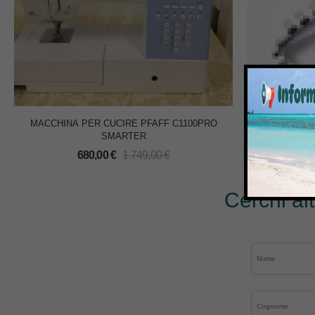
MACCHINA PER CUCIRE PFAFF C1100PRO
SET T
SMARTER
1
680,00
€
1.749,00
€
Cerchi al