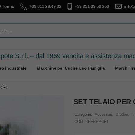
 Torino
+39 011 28.49.32
+39 351 39 59 250
info@
pote S.r.l. – dal 1969 vendita e assistenza ma
o Industriale
Macchine per Cucire Uso Famiglia
Marchi Tra
PCF1
SET TELAIO PER 
Categorie:
Accessori
,
Brother
,
N
COD:
BRFPRPCF1