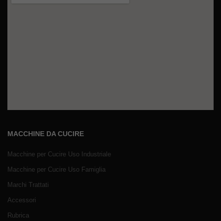
MACCHINE DA CUCIRE
Macchine per Cucire Uso Industriale
Macchine per Cucire Uso Famiglia
Marchi Trattati
Accessori
Rubrica