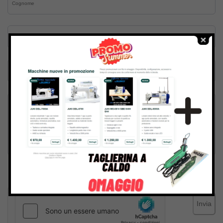
Inviando il messaggio confermo di aver letto e accettato
Termini e condizioni
del sito web
Invia