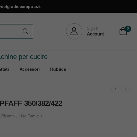
delgiudiceenipote.it
Sign In
0
Account
cchine per cucire
ttati
Accessori
Rubrica
FAFF 350/382/422
Ricambi
,
Uso Famiglia