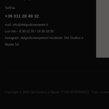
Tel/Fax
+39 011 28 49 32
mail: info@delgiudiceenipote.it
Lun-Ven - 8:30-12:30 / 14:30-18:30
instagram: delgiudiceenipotesrl facebook: Del Giudice e
Nipote Srl
Copyright © 2026 Del Giudice e Nipote. P.IVA 02787830013 - Tutti i contenu