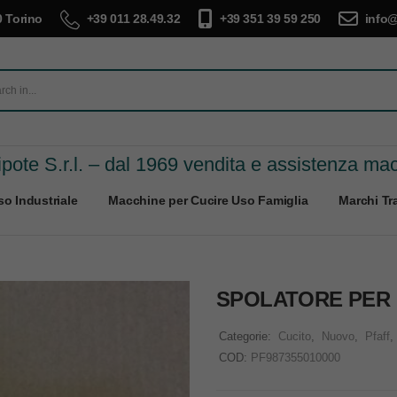
 Torino
+39 011 28.49.32
+39 351 39 59 250
info@
pote S.r.l. – dal 1969 vendita e assistenza ma
o Industriale
Macchine per Cucire Uso Famiglia
Marchi Tra
SPOLATORE PER P
Categorie:
Cucito
,
Nuovo
,
Pfaff
,
COD:
PF987355010000