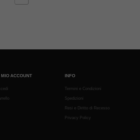
L MIO ACCOUNT
INFO
cedi
Termini e Condizioni
rrello
Spedizioni
Resi e Diritto di Recesso
Privacy Policy