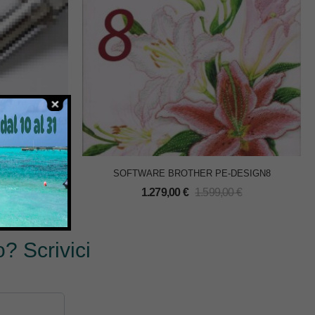
 PRCL1
SOFTWARE BROTHER PE-DESIGN8
0
€
1.279,00
€
1.599,00
€
? Scrivici