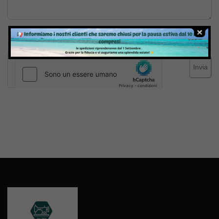
Inviando il messaggio confermo di aver letto e accettato
Termini e condizioni
del sito web
Invia