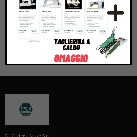
Termini e condizioni
del sito web
Invia
Del Giudice e Nipote S.r.l.