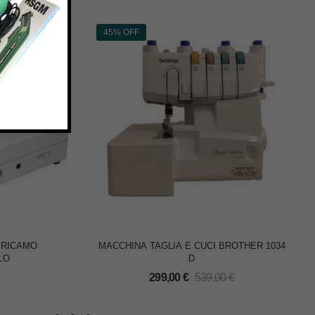
45% OFF
 RICAMO
MACCHINA TAGLIA E CUCI BROTHER 1034
LO
D
299,00
€
539,00
€