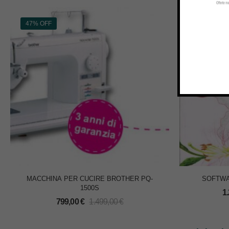
47% OFF
20% OFF
MACCHINA PER CUCIRE BROTHER PQ-
SOFTWA
1500S
1
799,00
€
1.499,00
€