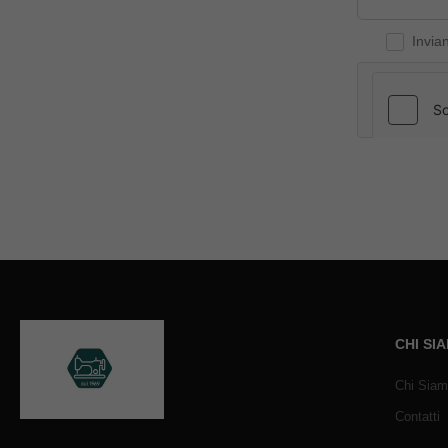
Invia
CHI SI
Chi Sia
Contatti