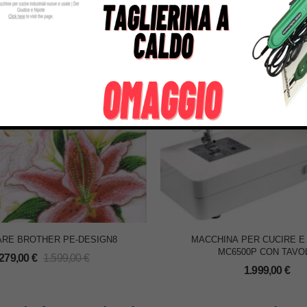
RE BROTHER PE-DESIGN8
MACCHINA PER CUCIRE E
MC6500P CON TAVO
.279,00
€
1.599,00
€
1.999,00
€