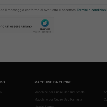
ndo il messaggio confermo di aver letto e accettato
Termini e condizioni
AMO
MACCHINE DA CUCIRE
I
mo
Macchine per Cucire Uso Industriale
Ac
Macchine per Cucire Uso Famiglia
Ca
Marchi Trattati