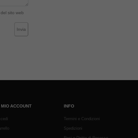
del sito web
Invia
L MIO ACCOUNT
INFO
cedi
Termini e Condizioni
rrello
Spedizioni
Resi e Diritto di Recesso