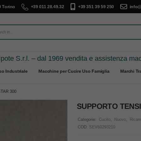
 Torino
+39 011 28.49.32
+39 351 39 59 250
info@
pote S.r.l. – dal 1969 vendita e assistenza ma
o Industriale
Macchine per Cucire Uso Famiglia
Marchi Tra
TAR 300
SUPPORTO TENSI
Categorie:
Cucito
,
Nuovo
,
Ricam
COD:
SEV60293210