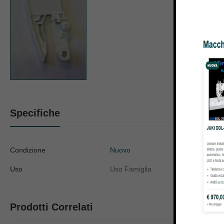
Specifiche
Condizione
Nuovo
Uso
Uso Famiglia
Prodotti Correlati