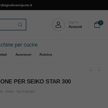
delgiudiceenipote.it
Sign In
0
Account
cchine per cucire
ttati
Accessori
Rubrica
ONE PER SEIKO STAR 300
bi
,
Seiko
,
Uso Famiglia