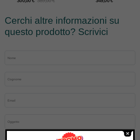
300,00
€
389,00
€
349,00
€
Cerchi altre informazioni su
questo prodotto? Scrivici