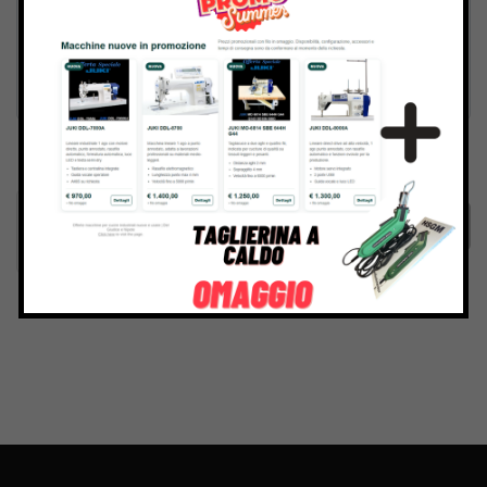
Inviando il messaggio confermo di aver letto e accettato
Termini e condizioni
del sito web
Invia