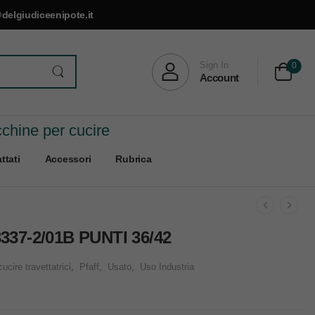
delgiudiceenipote.it
Sign In
0
Account
cchine per cucire
ttati
Accessori
Rubrica
37-2/01B PUNTI 36/42
cire travettatrici
,
Pfaff
,
Usato
,
Uso Industria