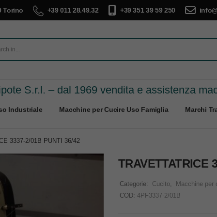
 Torino
+39 011 28.49.32
+39 351 39 59 250
info@
pote S.r.l. – dal 1969 vendita e assistenza ma
o Industriale
Macchine per Cucire Uso Famiglia
Marchi Tra
E 3337-2/01B PUNTI 36/42
TRAVETTATRICE 33
Categorie:
Cucito
,
Macchine per cu
COD:
4PF3337-2/01B