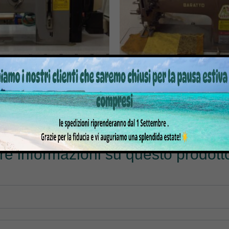
 PER CUCIRE 267-FA373RAP
MACCHINA SMERLATRICE m
LICE TRASPORTO 1 AGO
BARATTO 158NB
tre informazioni su questo prodotto