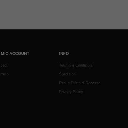
L MIO ACCOUNT
INFO
cedi
Termini e Condizioni
rrello
Spedizioni
Resi e Diritto di Recesso
Privacy Policy