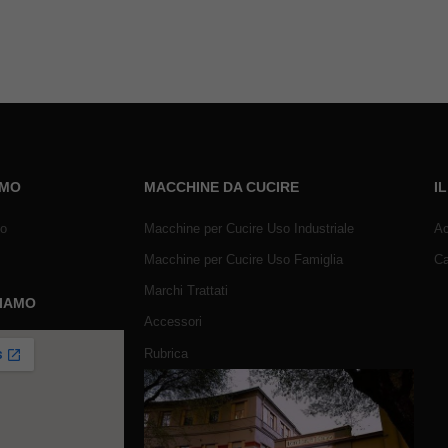
AMO
MACCHINE DA CUCIRE
I
mo
Macchine per Cucire Uso Industriale
Ac
Macchine per Cucire Uso Famiglia
Ca
Marchi Trattati
SIAMO
Accessori
Rubrica