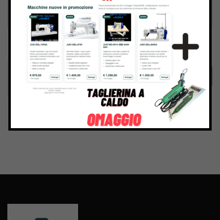
Inviando il messaggio confermo di aver letto e accettato
Termini e condizioni
del sito web
Invia