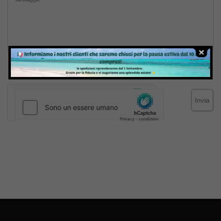
Inviando il messaggio confermo di aver letto e accettato
Termini e condizioni
del sito web
Invia