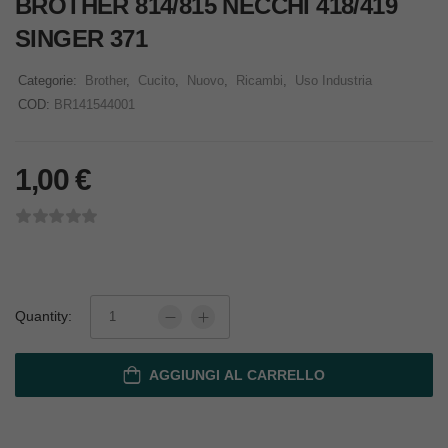
BROTHER 814/815 NECCHI 418/419
SINGER 371
Categorie:
Brother
,
Cucito
,
Nuovo
,
Ricambi
,
Uso Industria
COD:
BR141544001
1,00
€
Quantity:
AGGIUNGI AL CARRELLO