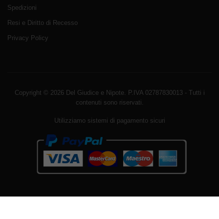
Spedizioni
Resi e Diritto di Recesso
Privacy Policy
Copyright © 2026 Del Giudice e Nipote. P.IVA 02787830013 - Tutti i
contenuti sono riservati.
Utilizziamo sistemi di pagamento sicuri
Avviso sui cookie di WordPress da parte di Real Cookie
Banner