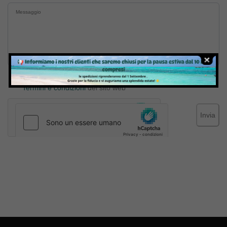
Inviando il messaggio confermo di aver letto e accettato
Termini e condizioni
del sito web
Invia