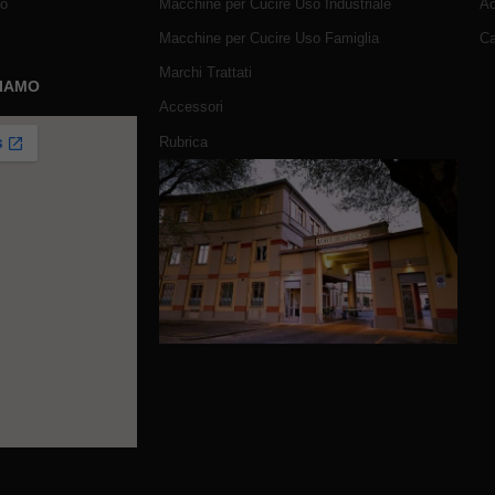
mo
Macchine per Cucire Uso Industriale
Ac
Macchine per Cucire Uso Famiglia
Ca
Marchi Trattati
SIAMO
Accessori
Rubrica