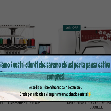
16% OFF
R – Ricamatrice PR-1000e
MACCHINA PER CUCIRE JA
JUBILEE