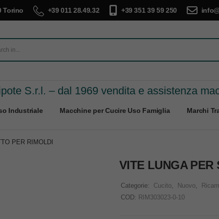
 Torino
+39 011 28.49.32
+39 351 39 59 250
info@
pote S.r.l. – dal 1969 vendita e assistenza ma
o Industriale
Macchine per Cucire Uso Famiglia
Marchi Tra
TTO PER RIMOLDI
VITE LUNGA PER
Categorie:
Cucito
,
Nuovo
,
Ricam
COD:
RIM303023-0-10