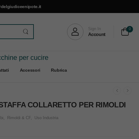
delgiudiceenipote.it
Sign In
0
Account
cchine per cucire
ttati
Accessori
Rubrica
 STAFFA COLLARETTO PER RIMOLDI
bi
,
Rimoldi & CF
,
Uso Industria