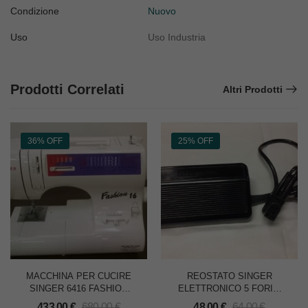
Condizione
Nuovo
Uso
Uso Industria
Prodotti Correlati
Altri Prodotti
36% OFF
25% OFF
MACCHINA PER CUCIRE
REOSTATO SINGER
SINGER 6416 FASHION
ELETTRONICO 5 FORI x
16
MACCHINE
433,00
€
680,00
€
48,00
€
64,00
€