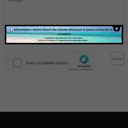
Inviando il messaggio confermo di aver letto e accettato
Termini e condizioni
del sito web
Invia