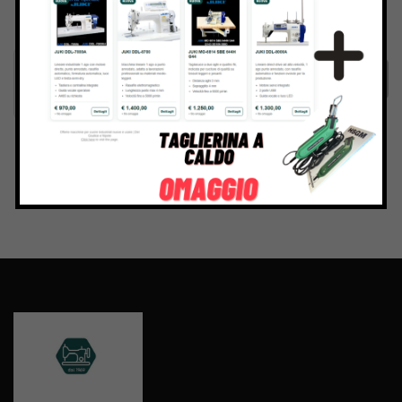
Inviando il messaggio confermo di aver letto e accettato
Termini e condizioni
del sito web
Invia