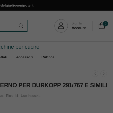
delgiudiceenipote.it
Sign In
0
Account
cchine per cucire
ttati
Accessori
Rubrica
TERNO PER DURKOPP 291/767 E SIMILI
vo
,
Ricambi
,
Uso Industria