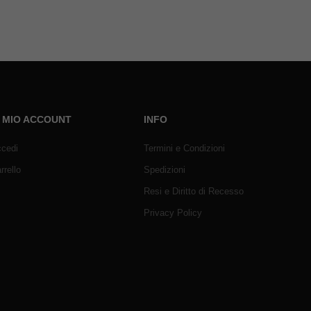
L MIO ACCOUNT
INFO
cedi
Termini e Condizioni
rrello
Spedizioni
Resi e Diritto di Recesso
Privacy Policy