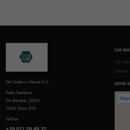
CHI SI
Chi Sia
Contatti
Del Giudice e Nipote S.r.l.
DOVE 
Sede Operativa
Via Bologna, 220/32
10154 Torino (TO)
Tel/Fax
+39 011 28 49 32