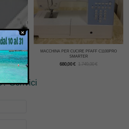
BROTHER
MACCHINA PER CUCIRE PFAFF C1100PRO
0/PR1000
SMARTER
€
680,00
€
1.749,00
€
? Scrivici