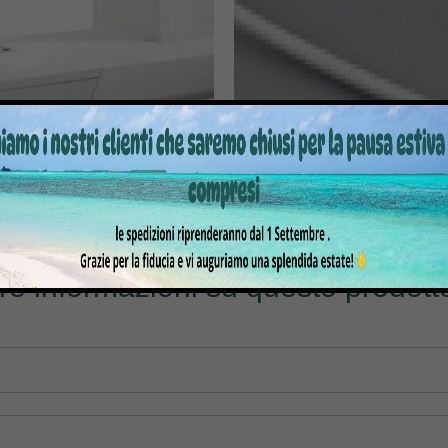
PER CUCIRE PFAFF AMBITION
TELAIO mm.300×200 PER 
1.5
PR600/PR600II/PR620/PR65
640,00
€
999,00
€
103,00
€
125,00
tre informazioni su questo prodotto