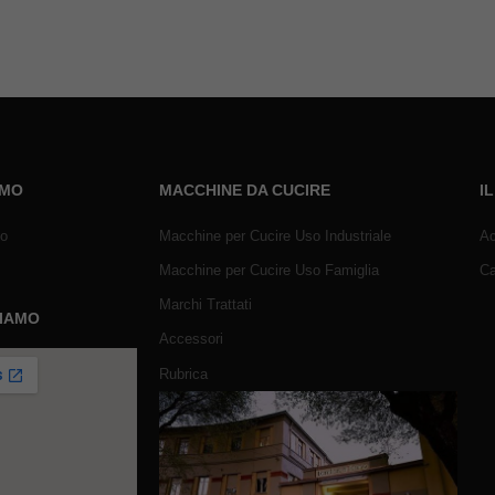
AMO
MACCHINE DA CUCIRE
I
mo
Macchine per Cucire Uso Industriale
Ac
Macchine per Cucire Uso Famiglia
Ca
Marchi Trattati
SIAMO
Accessori
Rubrica