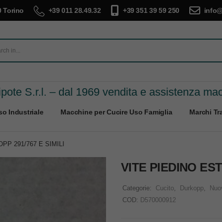
 Torino
+39 011 28.49.32
+39 351 39 59 250
info@
pote S.r.l. – dal 1969 vendita e assistenza ma
o Industriale
Macchine per Cucire Uso Famiglia
Marchi Tra
P 291/767 E SIMILI
VITE PIEDINO ES
Categorie:
Cucito
,
Durkopp
,
Nuo
COD:
D570000912