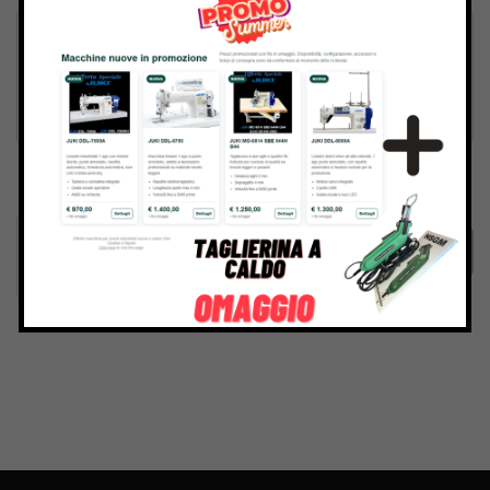
Inviando il messaggio confermo di aver letto e accettato
Termini e condizioni
del sito web
Invia