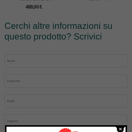
C/COLTELLO RIFILATORE
488,00
€
Cerchi altre informazioni su
questo prodotto? Scrivici